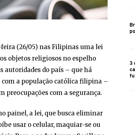
Br
po
eira (26/05) nas Filipinas uma lei
os objetos religiosos no espelho
3 
As autoridades do país – que há
ca
fu
om a população católica filipina –
m preocupações com a segurança.
o painel, a lei, que busca eliminar
oíbe usar o celular, maquiar-se ou