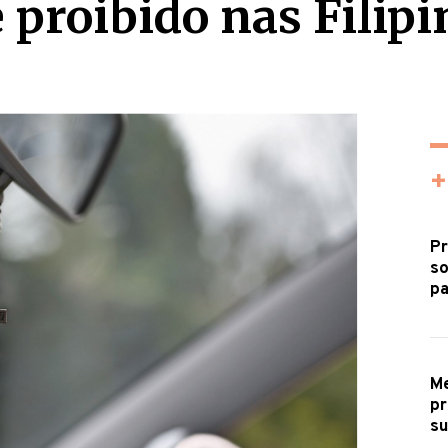
é proibido nas Filipi
+
Pr
so
pa
Me
pr
s