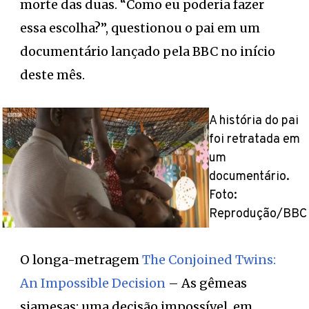
morte das duas. “Como eu poderia fazer
essa escolha?”, questionou o pai em um
documentário lançado pela BBC no início
deste mês.
A história do pai
foi retratada em
um
documentário.
Foto:
Reprodução/BBC
O longa-metragem
The Conjoined Twins:
An Impossible Decision
– As gêmeas
siamesas: uma decisão impossível, em