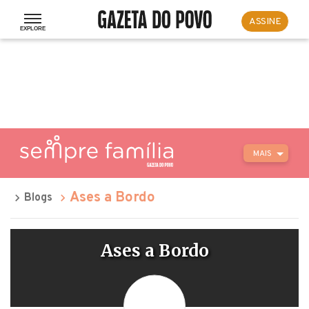
ASSINE
MAIS
Ases a Bordo
Blogs
Ases a Bordo